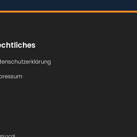
chtliches
tenschutzerklärung
pressum
unLocal
.