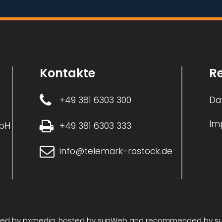
Kontakte
Re
+49 381 6303 300
Da
Im
+49 381 6303 333
mbH
info@telemark-rostock.de
ned by
pxmedia
, hosted by
sunWeb
and recommended by
s